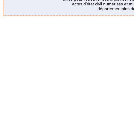
actes d’état civil numérisés et mi
départementales de