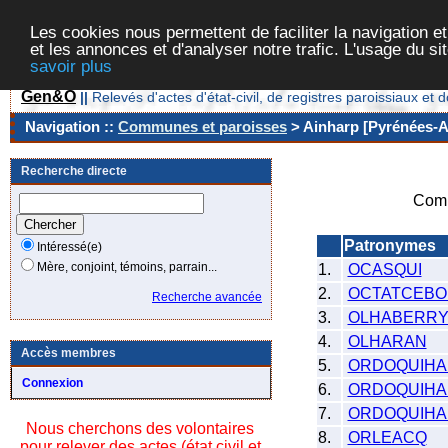
Les cookies nous permettent de faciliter la navigation et
et les annonces et d'analyser notre trafic. L'usage du s
savoir plus
Gen&O
||
Relevés d'actes d'état-civil, de registres paroissiaux 
Navigation ::
Communes et paroisses
> Ainharp [Pyrénées-At
Recherche directe
Comm
Patronymes
Intéressé(e)
Mère, conjoint, témoins, parrain...
1.
OCASQUI
2.
OCTATCEBO
Recherche avancée
3.
OLHABERR
4.
OLHARAN
Accès membres
5.
ORDOQUIHA
Connexion
6.
ORDOQUIHAN
7.
ORDOQUIHA
Nous cherchons des volontaires
8.
ORLEACQ
pour relever des actes (état civil et