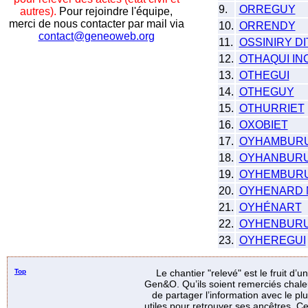
9.
ORREGUY
autres).
Pour rejoindre l'équipe,
merci de nous contacter par mail via
10.
ORRENDY
contact@geneoweb.org
11.
OSSINIRY D
12.
OTHAQUI I
13.
OTHEGUI
14.
OTHEGUY
15.
OTHURRIET
16.
OXOBIET
17.
OYHAMBUR
18.
OYHANBUR
19.
OYHEMBUR
20.
OYHENARD 
21.
OYHÉNART
22.
OYHENBUR
23.
OYHEREGUI
Top
Le chantier "relevé" est le fruit d’
Gen&O. Qu’ils soient remerciés chale
de partager l’information avec le p
utiles pour retrouver ses ancêtres. Ce