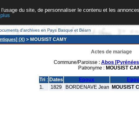
 l'usage du site, de personnaliser le contenu et les annonces
 plus
et documents d'archives en Pays Basque et Béarn
ntiques] (X)
> MOUSIST CAMY
Actes de mariage
Commune/Paroisse :
Abos [Pyrénées-
Patronyme :
MOUSIST CA
Tri :
Dates
Epoux
Epou
1.
1829
BORDENAVE Jean
MOUSIST C