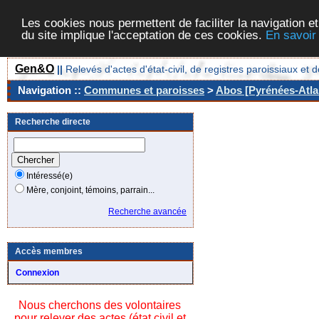
Les cookies nous permettent de faciliter la navigation et
du site implique l'acceptation de ces cookies.
En savoir
Gen&O
||
Relevés d'actes d'état-civil, de registres paroissiaux 
Navigation ::
Communes et paroisses
>
Abos [Pyrénées-Atla
Recherche directe
Intéressé(e)
Mère, conjoint, témoins, parrain...
Recherche avancée
Accès membres
Connexion
Nous cherchons des volontaires
pour relever des actes (état civil et