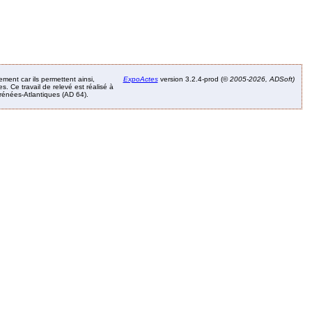
ement car ils permettent ainsi,
ExpoActes
version 3.2.4-prod (©
2005-2026, ADSoft)
. Ce travail de relevé est réalisé à
Pyrénées-Atlantiques (AD 64).