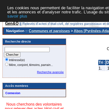
Les cookies nous permettent de faciliter la navigation et
et les annonces et d'analyser notre trafic. L'usage du s
savoir plus
Gen&O
||
Relevés d'actes d'état-civil, de registres paroissiaux 
Navigation ::
Communes et paroisses
>
Abos [Pyrénées-Atla
Recherche directe
C
Intéressé(e)
Tri :
D
Mère, conjoint, témoins, parrain...
1.
1
Recherche avancée
Accès membres
Connexion
Nous cherchons des volontaires
pour relever des actes (état civil et