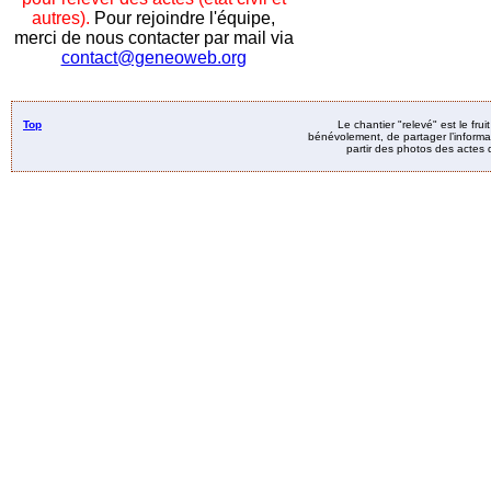
autres).
Pour rejoindre l'équipe,
merci de nous contacter par mail via
contact@geneoweb.org
Top
Le chantier "relevé" est le fru
bénévolement, de partager l’informat
partir des photos des actes d