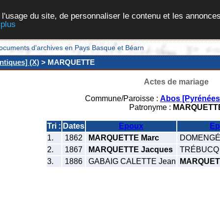
 l'usage du site, de personnaliser le contenu et les annonces
 plus
et documents d'archives en Pays Basque et Béarn
ntiques] (X)
> MARQUETTE
Actes de mariage
Commune/Paroisse :
Abos [Pyrénées-
Patronyme :
MARQUETT
Tri :
Dates
Epoux
Ep
1.
1862
MARQUETTE Marc
DOMENGÉ C
2.
1867
MARQUETTE Jacques
TRÉBUCQ M
3.
1886
GABAIG CALETTE Jean
MARQUETT