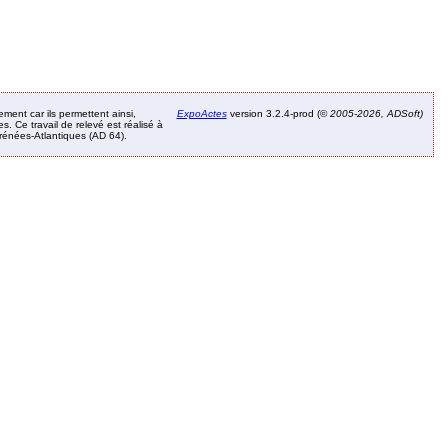
ement car ils permettent ainsi,
ExpoActes
version 3.2.4-prod (©
2005-2026, ADSoft)
. Ce travail de relevé est réalisé à
Pyrénées-Atlantiques (AD 64).