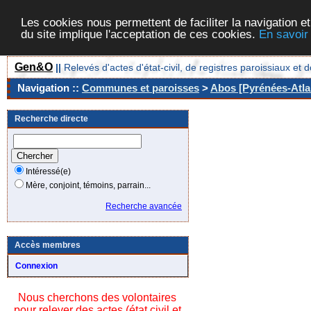
Les cookies nous permettent de faciliter la navigation et
du site implique l'acceptation de ces cookies.
En savoir
Gen&O
||
Relevés d'actes d'état-civil, de registres paroissiaux 
Navigation ::
Communes et paroisses
>
Abos [Pyrénées-Atla
Recherche directe
Intéressé(e)
Mère, conjoint, témoins, parrain...
Recherche avancée
Accès membres
Connexion
Nous cherchons des volontaires
pour relever des actes (état civil et