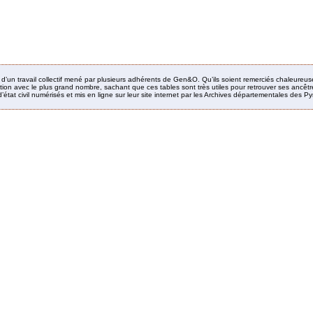
it d’un travail collectif mené par plusieurs adhérents de Gen&O. Qu’ils soient remerciés chaleureus
ion avec le plus grand nombre, sachant que ces tables sont très utiles pour retrouver ses ancêtres
’état civil numérisés et mis en ligne sur leur site internet par les Archives départementales des 