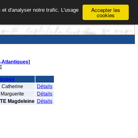
Accepter les
 et d'analyser notre trafic. L'usage
cookies
Atlantiques]
E
ouses
atherine
Détails
arguerite
Détails
E Magdeleine
Détails