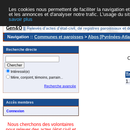
Les cookies nous permettent de faciliter la navigation et
et les annonces et d'analyser notre trafic. L'usage du s
savoir plus
Gen&O
||
Relevés d'actes d'état-civil, de registres paroissiaux 
Navigation ::
Communes et paroisses
>
Abos [Pyrénées-Atla
Recherche directe
C
Intéressé(e)
Tr
Mère, conjoint, témoins, parrain...
1.
Recherche avancée
Accès membres
Connexion
Nous cherchons des volontaires
pour relever des actes (état civil et