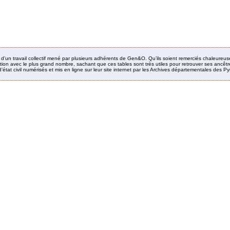
it d’un travail collectif mené par plusieurs adhérents de Gen&O. Qu’ils soient remerciés chaleureus
ion avec le plus grand nombre, sachant que ces tables sont très utiles pour retrouver ses ancêtres
’état civil numérisés et mis en ligne sur leur site internet par les Archives départementales des 