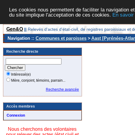
Les cookies nous permettent de faciliter la navigation et
du site implique l'acceptation de ces cookies.
En savoir
Gen&O
||
Relevés d'actes d'état-civil, de registres paroissiaux 
Navigation ::
Communes et paroisses
>
Aast [Pyrénées-Atlan
Recherche directe
Intéressé(e)
Mère, conjoint, témoins, parrain...
Recherche avancée
Accès membres
Connexion
Nous cherchons des volontaires
pour relever des actes (état civil et