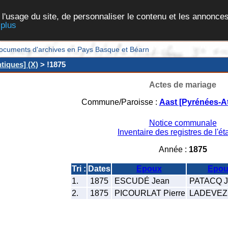
 l'usage du site, de personnaliser le contenu et les annonces
 plus
et documents d'archives en Pays Basque et Béarn
tiques] (X)
> !1875
Actes de mariage
Commune/Paroisse :
Aast [Pyrénées-At
Notice communale
Inventaire des registres de l'éta
Année :
1875
Tri :
Dates
Epoux
Epou
1.
1875
ESCUDÉ Jean
PATACQ Ju
2.
1875
PICOURLAT Pierre
LADEVEZE