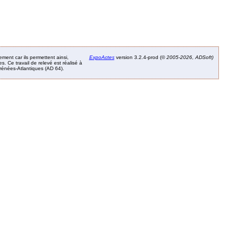
ement car ils permettent ainsi,
ExpoActes
version 3.2.4-prod (©
2005-2026, ADSoft)
. Ce travail de relevé est réalisé à
Pyrénées-Atlantiques (AD 64).