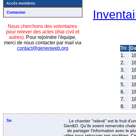
Accès membres
Inventai
Connexion
Nous cherchons des volontaires
pour relever des actes (état civil et
autres).
Pour rejoindre l'équipe,
merci de nous contacter par mail via
Tri :
Da
contact@geneoweb.org
1.
1
2.
1
3.
1
4.
1
5.
1
6.
1
7.
1
8.
1
Top
Le chantier "relevé" est le fruit d’
Gen&O. Qu’ils soient remerciés chale
de partager l’information avec le p
utiles pour retrouver ses ancêtres. Ce