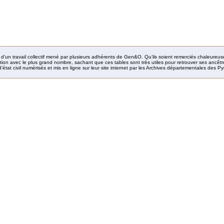
it d’un travail collectif mené par plusieurs adhérents de Gen&O. Qu’ils soient remerciés chaleureus
ion avec le plus grand nombre, sachant que ces tables sont très utiles pour retrouver ses ancêtres
’état civil numérisés et mis en ligne sur leur site internet par les Archives départementales des 