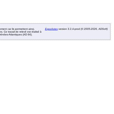
ement car ils permettent ainsi,
ExpoActes
version 3.2.4-prod (©
2005-2026, ADSoft)
. Ce travail de relevé est réalisé à
Pyrénées-Atlantiques (AD 64).