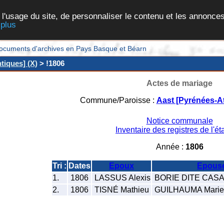
 l'usage du site, de personnaliser le contenu et les annonces
 plus
et documents d'archives en Pays Basque et Béarn
tiques] (X)
> !1806
Actes de mariage
Commune/Paroisse :
Aast [Pyrénées-At
Notice communale
Inventaire des registres de l'éta
Année :
1806
Tri :
Dates
Epoux
Epous
1.
1806
LASSUS Alexis
BORIE DITE CASA
2.
1806
TISNÉ Mathieu
GUILHAUMA Marie