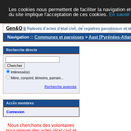
Les cookies nous permettent de faciliter la navigation et
du site implique l'acceptation de ces cookies.
En savoir
Gen&O
||
Relevés d'actes d'état-civil, de registres paroissiaux 
Navigation ::
Communes et paroisses
>
Aast [Pyrénées-Atlan
Recherche directe
Intéressé(e)
Mère, conjoint, témoins, parrain...
Recherche avancée
Accès membres
Connexion
Nous cherchons des volontaires
pour relever des actes (état civil et