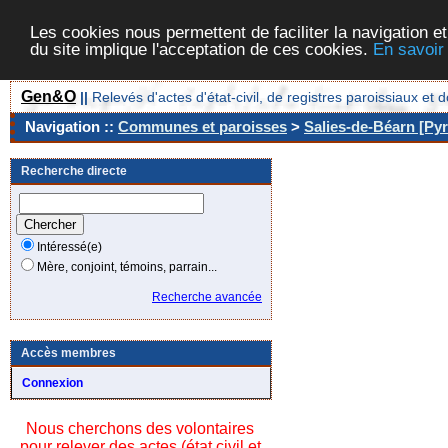
Les cookies nous permettent de faciliter la navigation et
du site implique l'acceptation de ces cookies.
En savoir
Gen&O
||
Relevés d'actes d'état-civil, de registres paroissiaux 
Navigation ::
Communes et paroisses
>
Salies-de-Béarn [Pyr
Recherche directe
Intéressé(e)
Mère, conjoint, témoins, parrain...
Recherche avancée
Accès membres
Connexion
Nous cherchons des volontaires
pour relever des actes (état civil et