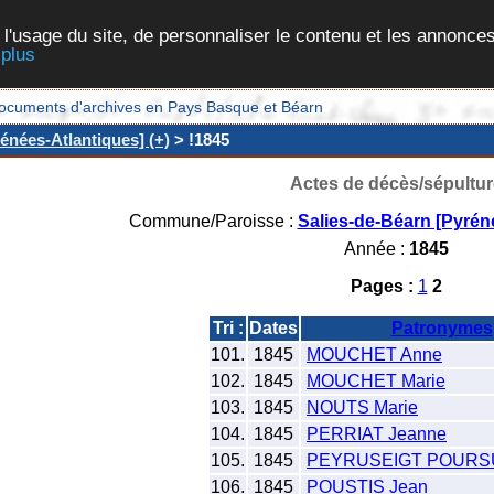
 l'usage du site, de personnaliser le contenu et les annonces
 plus
et documents d'archives en Pays Basque et Béarn
énées-Atlantiques] (+)
> !1845
Actes de décès/sépultur
Commune/Paroisse :
Salies-de-Béarn [Pyrén
Année :
1845
Pages :
1
2
Tri :
Dates
Patronymes
101.
1845
MOUCHET Anne
102.
1845
MOUCHET Marie
103.
1845
NOUTS Marie
104.
1845
PERRIAT Jeanne
105.
1845
PEYRUSEIGT POURSU
106.
1845
POUSTIS Jean