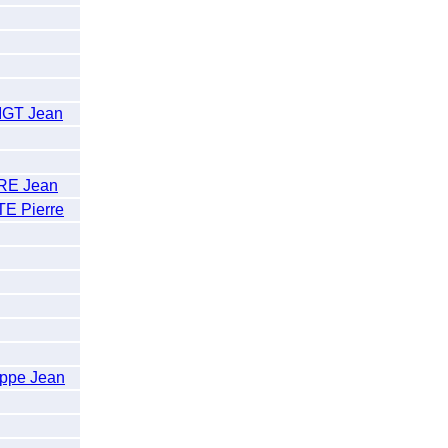
GT Jean
RE Jean
 Pierre
ppe Jean