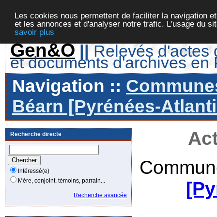
Les cookies nous permettent de faciliter la navigation et
et les annonces et d'analyser notre trafic. L'usage du s
savoir plus
Gen&O
||
Relevés d'actes d
et documents d'archives en
Navigation ::
Communes 
Béarn [Pyrénées-Atlanti
Act
Recherche directe
Commune
Intéressé(e)
Mère, conjoint, témoins, parrain...
[Py
Recherche avancée