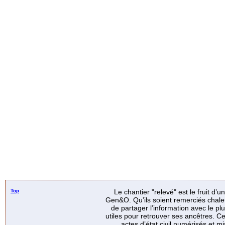
Top
Le chantier "relevé" est le fruit d’
Gen&O. Qu’ils soient remerciés chale
de partager l’information avec le p
utiles pour retrouver ses ancêtres. Ce
actes d’état civil numérisés et mi