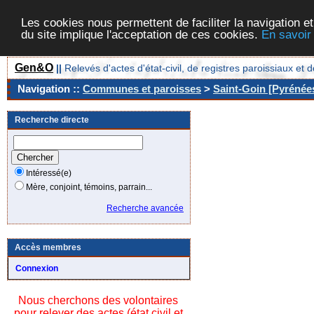
Les cookies nous permettent de faciliter la navigation et
du site implique l'acceptation de ces cookies.
En savoir
Gen&O
||
Relevés d'actes d'état-civil, de registres paroissiaux 
Navigation ::
Communes et paroisses
>
Saint-Goin [Pyrénées
Recherche directe
Intéressé(e)
Mère, conjoint, témoins, parrain...
Recherche avancée
Accès membres
Connexion
Nous cherchons des volontaires
pour relever des actes (état civil et