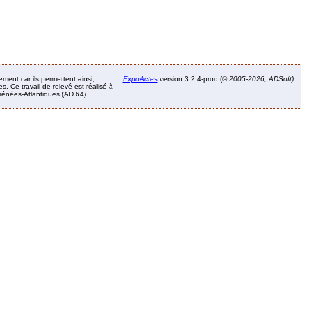
ement car ils permettent ainsi,
ExpoActes
version 3.2.4-prod (©
2005-2026, ADSoft)
. Ce travail de relevé est réalisé à
Pyrénées-Atlantiques (AD 64).