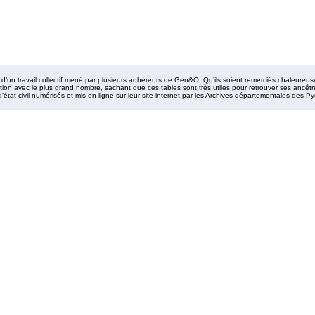
it d’un travail collectif mené par plusieurs adhérents de Gen&O. Qu’ils soient remerciés chaleureus
ion avec le plus grand nombre, sachant que ces tables sont très utiles pour retrouver ses ancêtres
’état civil numérisés et mis en ligne sur leur site internet par les Archives départementales des 