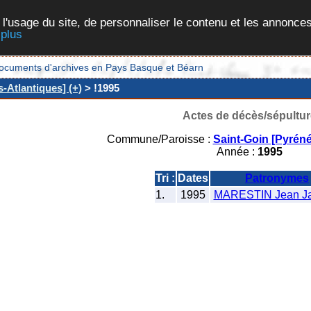
 l'usage du site, de personnaliser le contenu et les annonces
 plus
et documents d'archives en Pays Basque et Béarn
-Atlantiques] (+)
> !1995
Actes de décès/sépultur
Commune/Paroisse :
Saint-Goin [Pyréné
Année :
1995
Tri :
Dates
Patronymes
1.
1995
MARESTIN Jean J