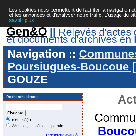
Les cookies nous permettent de faciliter la navigation et
et les annonces et d'analyser notre trafic. L'usage du s
savoir plus
Gen&O
||
Relevés d'actes d
et documents d'archives en
Navigation ::
Communes 
Poursiugues-Boucoue [P
GOUZE
Act
Recherche directe
Commun
Intéressé(e)
Mère, conjoint, témoins, parrain...
Boucou
Recherche avancée