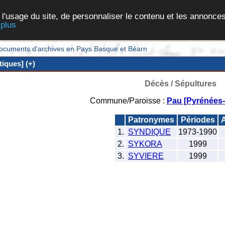
 l'usage du site, de personnaliser le contenu et les annonces
 plus
et documents d'archives en Pays Basque et Béarn
iques] (+)
Décès / Sépultures
Commune/Paroisse :
Pau [Pyrénées-
Patronymes
Périodes
A
1.
SYNDIQUE
1973-1990
2.
SYKORA
1999
3.
SYVIERE
1999