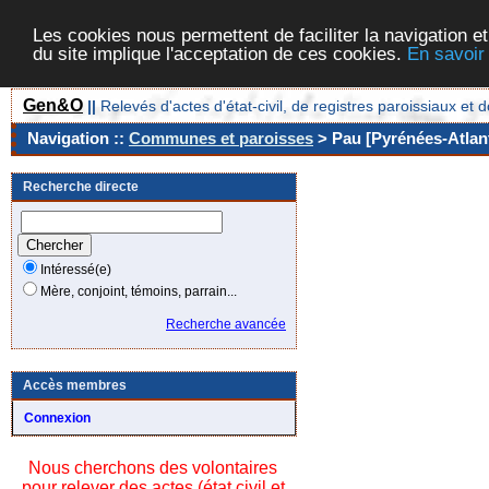
Les cookies nous permettent de faciliter la navigation et
du site implique l'acceptation de ces cookies.
En savoir
Gen&O
||
Relevés d'actes d'état-civil, de registres paroissiaux 
Navigation ::
Communes et paroisses
> Pau [Pyrénées-Atlant
Recherche directe
Intéressé(e)
Mère, conjoint, témoins, parrain...
Recherche avancée
Accès membres
Connexion
Nous cherchons des volontaires
pour relever des actes (état civil et