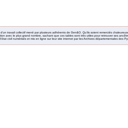
it d’un travail collectif mené par plusieurs adhérents de Gen&O. Qu’ils soient remerciés chaleureus
ion avec le plus grand nombre, sachant que ces tables sont très utiles pour retrouver ses ancêtres
’état civil numérisés et mis en ligne sur leur site internet par les Archives départementales des 