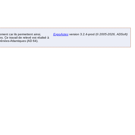
ement car ils permettent ainsi,
ExpoActes
version 3.2.4-prod (©
2005-2026, ADSoft)
. Ce travail de relevé est réalisé à
Pyrénées-Atlantiques (AD 64).