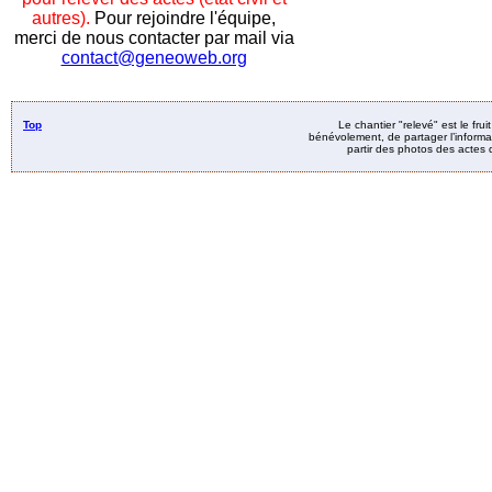
autres).
Pour rejoindre l'équipe,
merci de nous contacter par mail via
contact@geneoweb.org
Top
Le chantier "relevé" est le fru
bénévolement, de partager l’informat
partir des photos des actes d