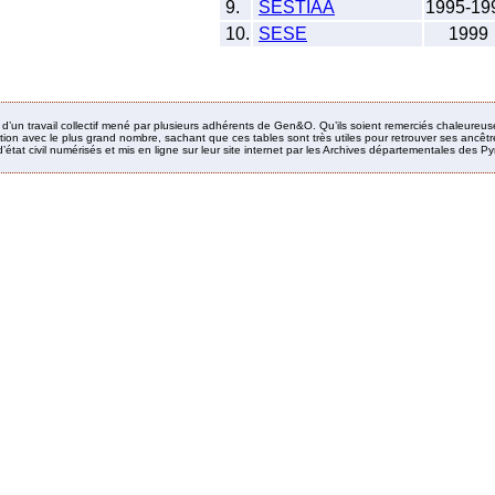
9.
SESTIAA
1995-19
10.
SESE
1999
it d’un travail collectif mené par plusieurs adhérents de Gen&O. Qu’ils soient remerciés chaleureus
ion avec le plus grand nombre, sachant que ces tables sont très utiles pour retrouver ses ancêtres
’état civil numérisés et mis en ligne sur leur site internet par les Archives départementales des 