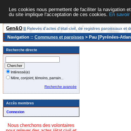
Les cookies nous permettent de faciliter la navigation et
du site implique l'acceptation de ces cookies.
En savoir
Gen&O
||
Relevés d'actes d'état-civil, de registres paroissiaux 
Navigation ::
Communes et paroisses
> Pau [Pyrénées-Atlant
Recherche directe
Intéressé(e)
Mère, conjoint, témoins, parrain...
Recherche avancée
Accès membres
Connexion
Nous cherchons des volontaires
pour relever des actes (état civil et