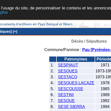
 l'usage du site, de personnaliser le contenu et les annonces
 plus
et documents d'archives en Pays Basque et Béarn
iques] (+)
Décès / Sépultures
Commune/Paroisse :
Pau [Pyrénées-
Patronymes
Périod
1.
SESPIAUT
1971
2.
SESQUES
1973-19
3.
SESTACQ
1973-19
4.
SESQUES LACAZE
1978
5.
SESCOUSSE
1985
6.
SESTINI
1989
7.
SESQUE
1992
8.
SESE SIERRA
1994