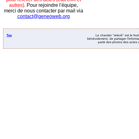
autres).
Pour rejoindre l'équipe,
merci de nous contacter par mail via
contact@geneoweb.org
Top
Le chantier "relevé" est le fru
bénévolement, de partager l’informat
partir des photos des actes d