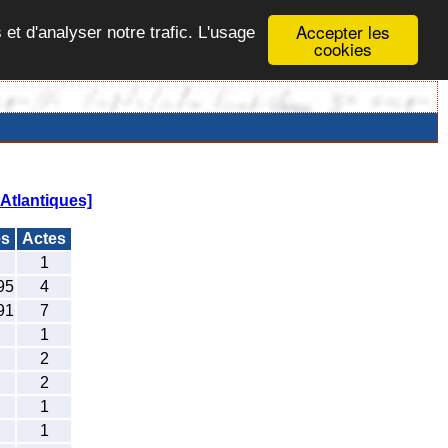
Accepter les
 et d'analyser notre trafic. L'usage
cookies
Atlantiques]
es
Actes
1
95
4
91
7
1
2
2
1
1