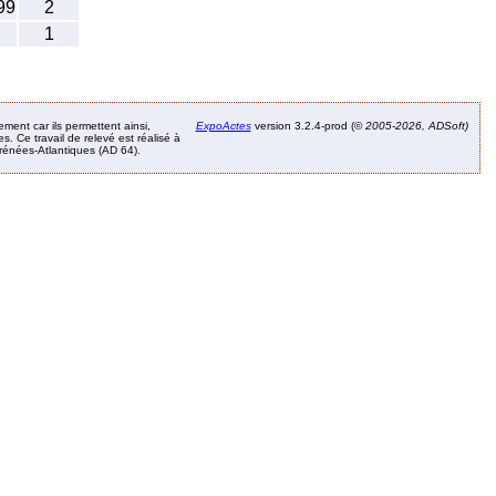
99
2
1
ement car ils permettent ainsi,
ExpoActes
version 3.2.4-prod (©
2005-2026, ADSoft)
. Ce travail de relevé est réalisé à
Pyrénées-Atlantiques (AD 64).