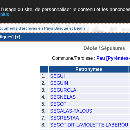
 l'usage du site, de personnaliser le contenu et les annonces
 plus
et documents d'archives en Pays Basque et Béarn
iques] (+)
Décès / Sépultures
Commune/Paroisse :
Pau [Pyrénées-
Patronymes
1.
SEGUI
2.
SEGUIN
3.
SEGUROLA
4.
SEGNELAS
5.
SEGOT
6.
SEGALAS-TALOUS
7.
SEGRESTAA
8.
SEGOT DIT LAVIOLETTE LABEROU