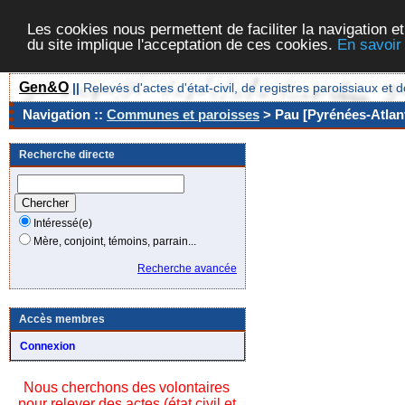
Les cookies nous permettent de faciliter la navigation et
du site implique l'acceptation de ces cookies.
En savoir
Gen&O
||
Relevés d'actes d'état-civil, de registres paroissiaux 
Navigation ::
Communes et paroisses
> Pau [Pyrénées-Atlant
Recherche directe
Intéressé(e)
Mère, conjoint, témoins, parrain...
Recherche avancée
Accès membres
Connexion
Nous cherchons des volontaires
pour relever des actes (état civil et