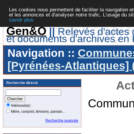
Les cookies nous permettent de faciliter la navigation et
et les annonces et d'analyser notre trafic. L'usage du s
savoir plus
Gen&O
||
Relevés d'actes d
et documents d'archives en
Navigation ::
Communes 
[Pyrénées-Atlantiques] 
Act
Recherche directe
Commune
Intéressé(e)
Mère, conjoint, témoins, parrain...
Recherche avancée