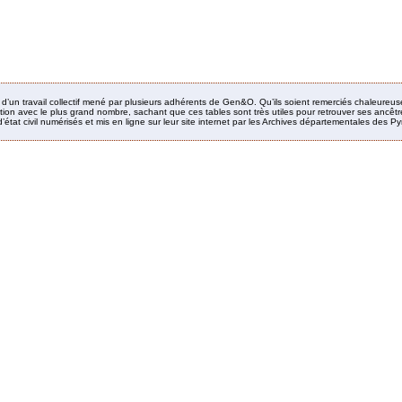
it d’un travail collectif mené par plusieurs adhérents de Gen&O. Qu’ils soient remerciés chaleureus
ion avec le plus grand nombre, sachant que ces tables sont très utiles pour retrouver ses ancêtres
’état civil numérisés et mis en ligne sur leur site internet par les Archives départementales des 