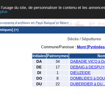
 l'usage du site, de personnaliser le contenu et les annonces
 plus
et documents d'archives en Pays Basque et Béarn
tiques] (+)
Décès / Sépultures
Commune/Paroisse :
Mont [Pyrénées-
Initiales
Patronymes
No
DA
34
DABADIE VICQ à D
DE
17
DEBAIG à DESPU
DI
1
DIEUZEIDE
DO
8
DOMBLIDES à DO
DU
22
DUBERDIER à DU…