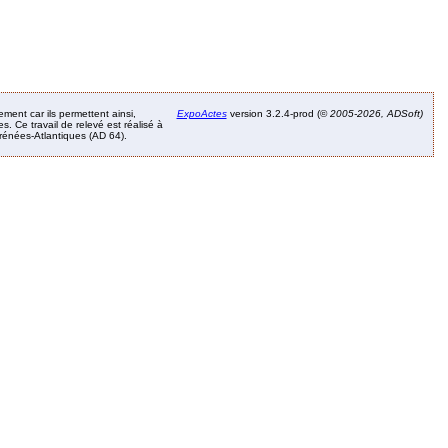
ement car ils permettent ainsi,
ExpoActes
version 3.2.4-prod (©
2005-2026, ADSoft)
. Ce travail de relevé est réalisé à
Pyrénées-Atlantiques (AD 64).