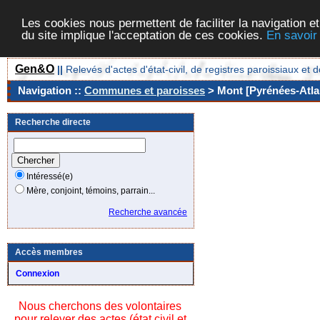
Les cookies nous permettent de faciliter la navigation et
du site implique l'acceptation de ces cookies.
En savoir
Gen&O
||
Relevés d'actes d'état-civil, de registres paroissiaux 
Navigation ::
Communes et paroisses
> Mont [Pyrénées-Atlan
Recherche directe
Intéressé(e)
Mère, conjoint, témoins, parrain...
Recherche avancée
Accès membres
Connexion
Nous cherchons des volontaires
pour relever des actes (état civil et