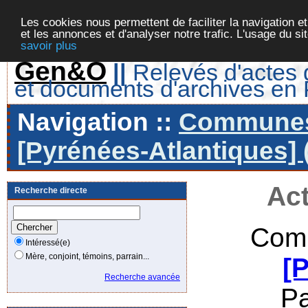
Les cookies nous permettent de faciliter la navigation et
et les annonces et d'analyser notre trafic. L'usage du s
savoir plus
Gen&O
||
Relevés d'actes d
et documents d'archives en
Navigation ::
Communes 
[Pyrénées-Atlantiques] 
Act
Recherche directe
Comm
Intéressé(e)
Mère, conjoint, témoins, parrain...
[
Recherche avancée
P