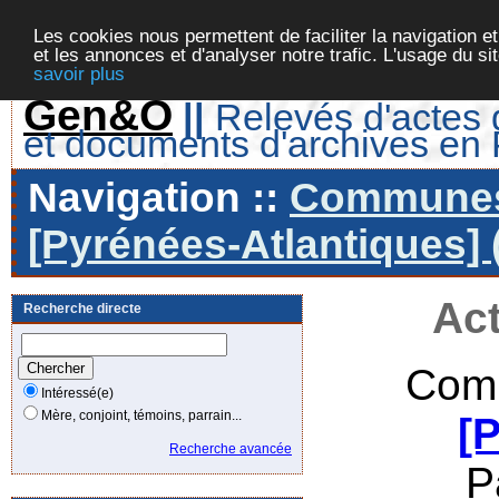
Les cookies nous permettent de faciliter la navigation et
et les annonces et d'analyser notre trafic. L'usage du s
savoir plus
Gen&O
||
Relevés d'actes d
et documents d'archives en
Navigation ::
Communes 
[Pyrénées-Atlantiques] 
Act
Recherche directe
Comm
Intéressé(e)
Mère, conjoint, témoins, parrain...
[
Recherche avancée
P