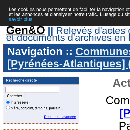
Les cookies nous permettent de faciliter la navigation et
et les annonces et d'analyser notre trafic. L'usage du s
savoir plus
Gen&O
||
Relevés d'actes d
et documents d'archives en
Navigation ::
Communes 
[Pyrénées-Atlantiques] 
Act
Recherche directe
Comm
Intéressé(e)
Mère, conjoint, témoins, parrain...
[
Recherche avancée
P