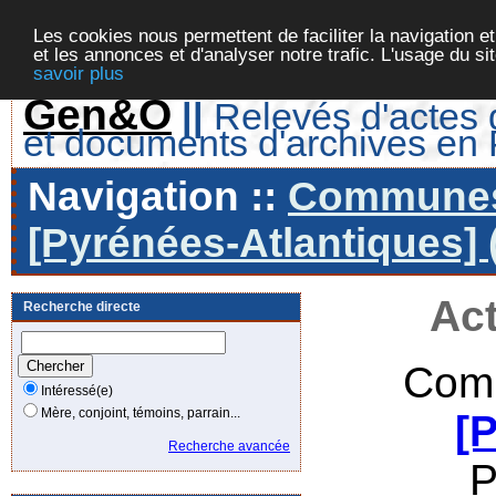
Les cookies nous permettent de faciliter la navigation et
et les annonces et d'analyser notre trafic. L'usage du s
savoir plus
Gen&O
||
Relevés d'actes d
et documents d'archives en
Navigation ::
Communes 
[Pyrénées-Atlantiques] 
Act
Recherche directe
Comm
Intéressé(e)
Mère, conjoint, témoins, parrain...
[
Recherche avancée
P