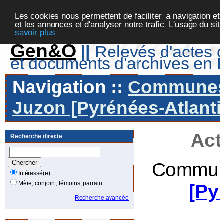
Les cookies nous permettent de faciliter la navigation et
et les annonces et d'analyser notre trafic. L'usage du s
savoir plus
Gen&O
||
Relevés d'actes d
et documents d'archives en
Navigation ::
Communes 
Juzon [Pyrénées-Atlanti
Act
Recherche directe
Commun
Intéressé(e)
Mère, conjoint, témoins, parrain...
[Py
Recherche avancée