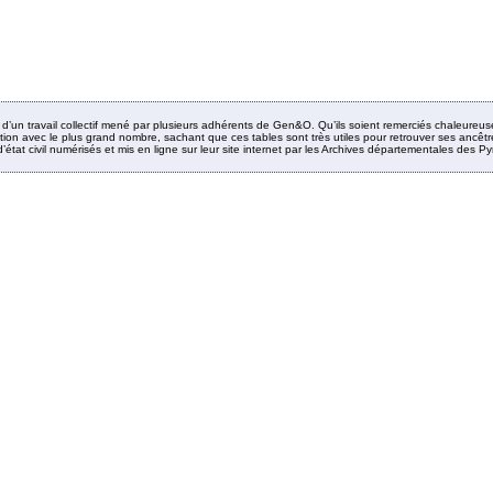
it d’un travail collectif mené par plusieurs adhérents de Gen&O. Qu’ils soient remerciés chaleureus
ion avec le plus grand nombre, sachant que ces tables sont très utiles pour retrouver ses ancêtres
’état civil numérisés et mis en ligne sur leur site internet par les Archives départementales des 