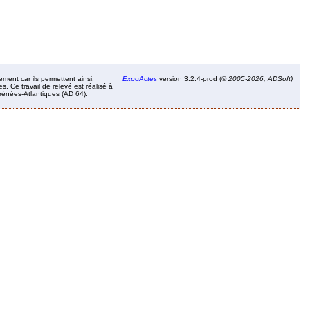
ement car ils permettent ainsi,
ExpoActes
version 3.2.4-prod (©
2005-2026, ADSoft)
. Ce travail de relevé est réalisé à
Pyrénées-Atlantiques (AD 64).