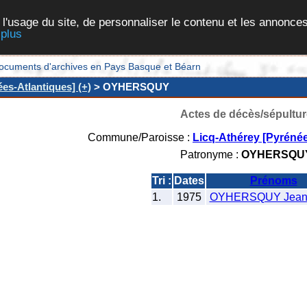
 l'usage du site, de personnaliser le contenu et les annonces
 plus
et documents d'archives en Pays Basque et Béarn
es-Atlantiques] (+)
> OYHERSQUY
Actes de décès/sépultur
Commune/Paroisse :
Licq-Athérey [Pyrénée
Patronyme :
OYHERSQU
Tri :
Dates
Prénoms
1.
1975
OYHERSQUY Jean-