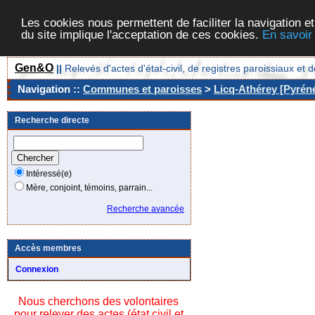
Les cookies nous permettent de faciliter la navigation et
du site implique l'acceptation de ces cookies.
En savoir
Gen&O
||
Relevés d'actes d'état-civil, de registres paroissiaux 
Navigation ::
Communes et paroisses
>
Licq-Athérey [Pyréné
Recherche directe
Intéressé(e)
Mère, conjoint, témoins, parrain...
Recherche avancée
Accès membres
Connexion
Nous cherchons des volontaires
pour relever des actes (état civil et