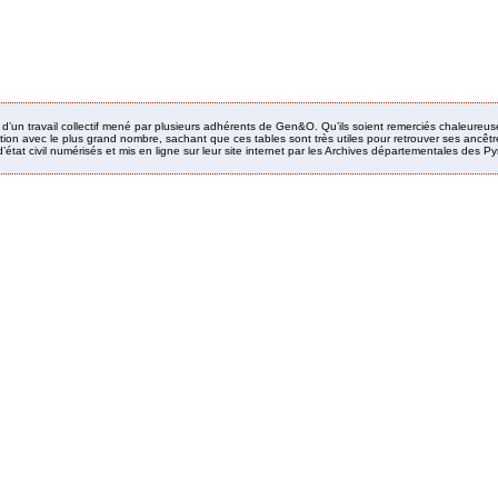
it d’un travail collectif mené par plusieurs adhérents de Gen&O. Qu’ils soient remerciés chaleureus
ion avec le plus grand nombre, sachant que ces tables sont très utiles pour retrouver ses ancêtres
’état civil numérisés et mis en ligne sur leur site internet par les Archives départementales des 