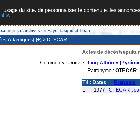
 l'usage du site, de personnaliser le contenu et les annonces
 plus
et documents d'archives en Pays Basque et Béarn
es-Atlantiques] (+)
> OTECAR
Actes de décès/sépultur
Commune/Paroisse :
Licq-Athérey [Pyrénée
Patronyme :
OTECAR
Tri :
Dates
Prénoms
1.
1977
OTECAR Jea