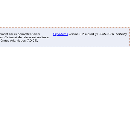
ement car ils permettent ainsi,
ExpoActes
version 3.2.4-prod (©
2005-2026, ADSoft)
. Ce travail de relevé est réalisé à
Pyrénées-Atlantiques (AD 64).