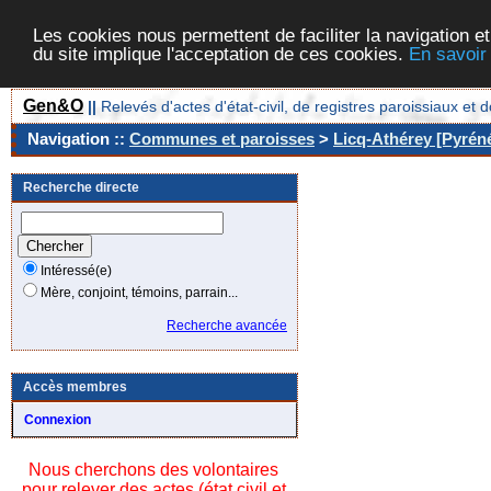
Les cookies nous permettent de faciliter la navigation et
du site implique l'acceptation de ces cookies.
En savoir
Gen&O
||
Relevés d'actes d'état-civil, de registres paroissiaux 
Navigation ::
Communes et paroisses
>
Licq-Athérey [Pyréné
Recherche directe
Intéressé(e)
Mère, conjoint, témoins, parrain...
Recherche avancée
Accès membres
Connexion
Nous cherchons des volontaires
pour relever des actes (état civil et