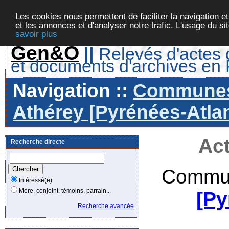
Les cookies nous permettent de faciliter la navigation et
et les annonces et d'analyser notre trafic. L'usage du s
savoir plus
Gen&O
||
Relevés d'actes d
et documents d'archives en
Navigation ::
Communes 
Athérey [Pyrénées-Atlan
Act
Recherche directe
Commun
Intéressé(e)
Mère, conjoint, témoins, parrain...
[Py
Recherche avancée