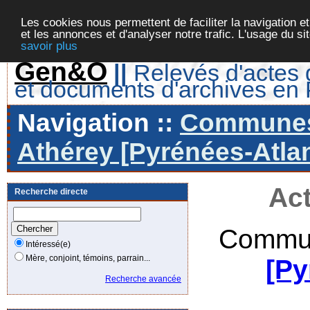
Les cookies nous permettent de faciliter la navigation et
et les annonces et d'analyser notre trafic. L'usage du s
savoir plus
Gen&O
||
Relevés d'actes d
et documents d'archives en
Navigation ::
Communes 
Athérey [Pyrénées-Atlan
Act
Recherche directe
Commun
Intéressé(e)
Mère, conjoint, témoins, parrain...
[Py
Recherche avancée