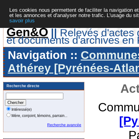
Les cookies nous permettent de faciliter la navigation et
et les annonces et d'analyser notre trafic. L'usage du s
savoir plus
Gen&O
||
Relevés d'actes d
et documents d'archives en
Navigation ::
Communes 
Athérey [Pyrénées-Atlan
Act
Recherche directe
Commun
Intéressé(e)
Mère, conjoint, témoins, parrain...
[Py
Recherche avancée
P