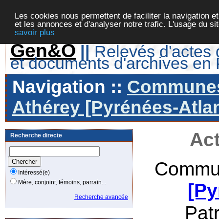
Les cookies nous permettent de faciliter la navigation et
et les annonces et d'analyser notre trafic. L'usage du s
savoir plus
Gen&O
||
Relevés d'actes d
et documents d'archives en
Navigation ::
Communes 
Athérey [Pyrénées-Atlan
Act
Recherche directe
Commun
Intéressé(e)
Mère, conjoint, témoins, parrain...
[Py
Recherche avancée
Pat