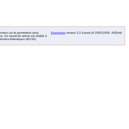
ement car ils permettent ainsi,
ExpoActes
version 3.2.4-prod (©
2005-2026, ADSoft)
. Ce travail de relevé est réalisé à
Pyrénées-Atlantiques (AD 64).