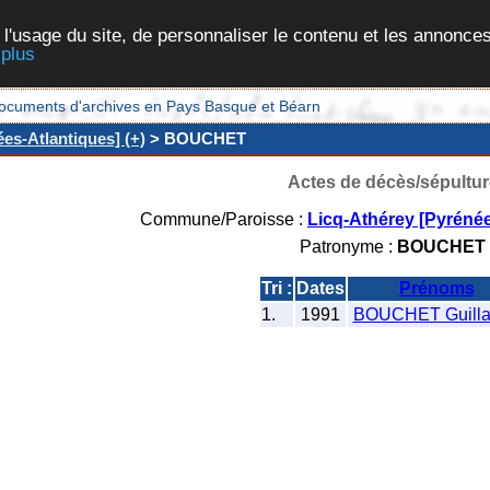
 l'usage du site, de personnaliser le contenu et les annonces
 plus
et documents d'archives en Pays Basque et Béarn
es-Atlantiques] (+)
> BOUCHET
Actes de décès/sépultur
Commune/Paroisse :
Licq-Athérey [Pyrénée
Patronyme :
BOUCHET
Tri :
Dates
Prénoms
1.
1991
BOUCHET Guill