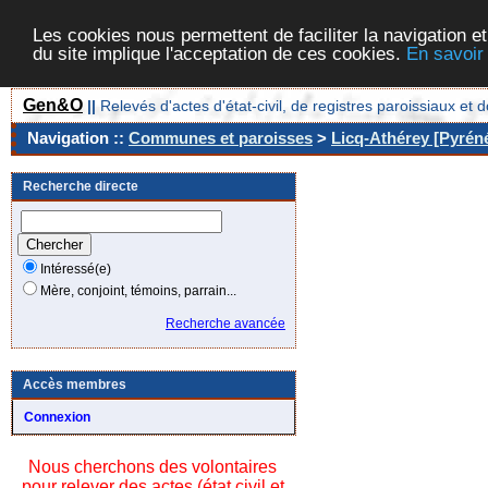
Les cookies nous permettent de faciliter la navigation et
du site implique l'acceptation de ces cookies.
En savoir
Gen&O
||
Relevés d'actes d'état-civil, de registres paroissiaux 
Navigation ::
Communes et paroisses
>
Licq-Athérey [Pyréné
Recherche directe
Intéressé(e)
Mère, conjoint, témoins, parrain...
Recherche avancée
Accès membres
Connexion
Nous cherchons des volontaires
pour relever des actes (état civil et