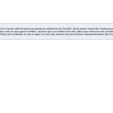
it d’un travail collectif mené par plusieurs adhérents de Gen&O. Qu’ils soient remerciés chaleureus
ion avec le plus grand nombre, sachant que ces tables sont très utiles pour retrouver ses ancêtres
’état civil numérisés et mis en ligne sur leur site internet par les Archives départementales des 