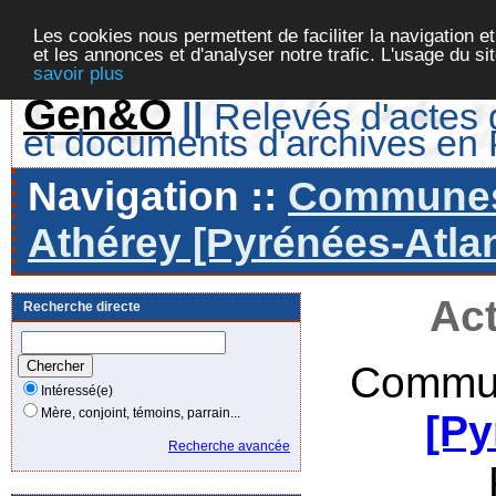
Les cookies nous permettent de faciliter la navigation et
et les annonces et d'analyser notre trafic. L'usage du s
savoir plus
Gen&O
||
Relevés d'actes d
et documents d'archives en
Navigation ::
Communes 
Athérey [Pyrénées-Atlan
Act
Recherche directe
Commun
Intéressé(e)
Mère, conjoint, témoins, parrain...
[Py
Recherche avancée