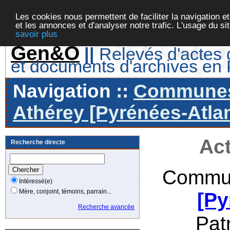
Les cookies nous permettent de faciliter la navigation et
et les annonces et d'analyser notre trafic. L'usage du s
savoir plus
Gen&O
||
Relevés d'actes d
et documents d'archives en
Navigation ::
Communes 
Athérey [Pyrénées-Atlan
Act
Recherche directe
Commun
Intéressé(e)
Mère, conjoint, témoins, parrain...
[Py
Recherche avancée
Pat