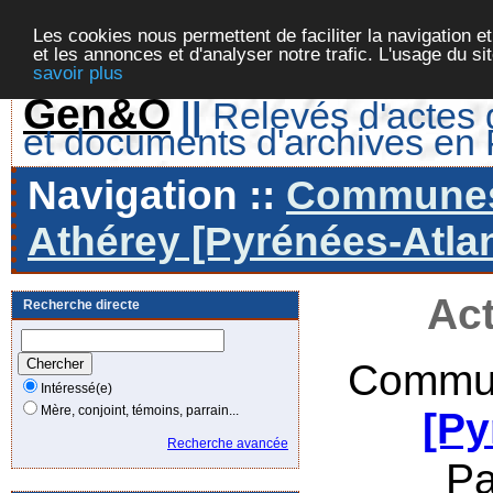
Les cookies nous permettent de faciliter la navigation et
et les annonces et d'analyser notre trafic. L'usage du s
savoir plus
Gen&O
||
Relevés d'actes d
et documents d'archives en
Navigation ::
Communes 
Athérey [Pyrénées-Atlan
Act
Recherche directe
Commun
Intéressé(e)
Mère, conjoint, témoins, parrain...
[Py
Recherche avancée
Pa