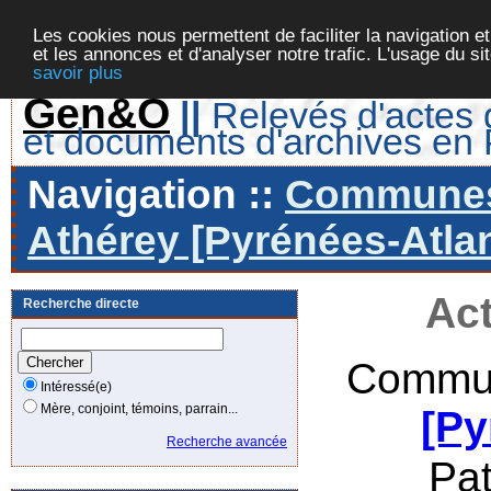
Les cookies nous permettent de faciliter la navigation et
et les annonces et d'analyser notre trafic. L'usage du s
savoir plus
Gen&O
||
Relevés d'actes d
et documents d'archives en
Navigation ::
Communes 
Athérey [Pyrénées-Atlan
Act
Recherche directe
Commun
Intéressé(e)
Mère, conjoint, témoins, parrain...
[Py
Recherche avancée
Pa