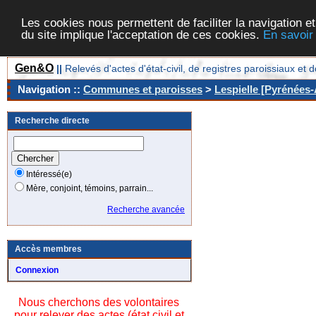
Les cookies nous permettent de faciliter la navigation et
du site implique l'acceptation de ces cookies.
En savoir
Gen&O
||
Relevés d'actes d'état-civil, de registres paroissiaux 
Navigation ::
Communes et paroisses
>
Lespielle [Pyrénées-
Recherche directe
Intéressé(e)
Mère, conjoint, témoins, parrain...
Recherche avancée
Accès membres
Connexion
Nous cherchons des volontaires
pour relever des actes (état civil et