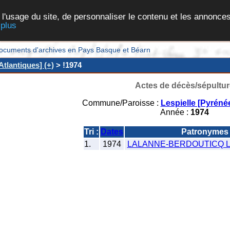
 l'usage du site, de personnaliser le contenu et les annonces
 plus
et documents d'archives en Pays Basque et Béarn
Atlantiques] (+)
> !1974
Actes de décès/sépultur
Commune/Paroisse :
Lespielle [Pyréné
Année :
1974
Tri :
Dates
Patronymes
1.
1974
LALANNE-BERDOUTICQ Leo