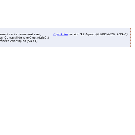
ement car ils permettent ainsi,
ExpoActes
version 3.2.4-prod (©
2005-2026, ADSoft)
. Ce travail de relevé est réalisé à
Pyrénées-Atlantiques (AD 64).