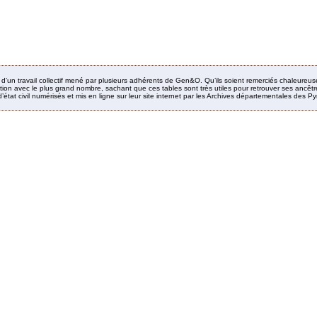
it d’un travail collectif mené par plusieurs adhérents de Gen&O. Qu’ils soient remerciés chaleureus
ion avec le plus grand nombre, sachant que ces tables sont très utiles pour retrouver ses ancêtres
’état civil numérisés et mis en ligne sur leur site internet par les Archives départementales des 