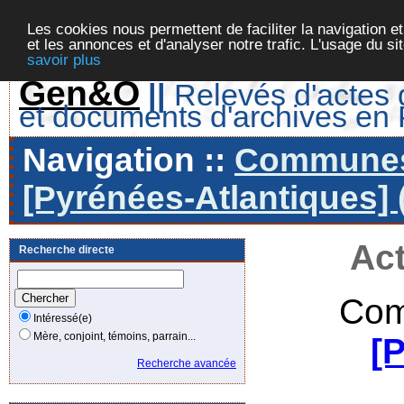
Les cookies nous permettent de faciliter la navigation et
et les annonces et d'analyser notre trafic. L'usage du s
savoir plus
Gen&O
||
Relevés d'actes d
et documents d'archives en
Navigation ::
Communes 
[Pyrénées-Atlantiques] 
Act
Recherche directe
Com
Intéressé(e)
Mère, conjoint, témoins, parrain...
[
Recherche avancée