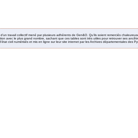
it d’un travail collectif mené par plusieurs adhérents de Gen&O. Qu’ils soient remerciés chaleureus
ion avec le plus grand nombre, sachant que ces tables sont très utiles pour retrouver ses ancêtres
’état civil numérisés et mis en ligne sur leur site internet par les Archives départementales des 