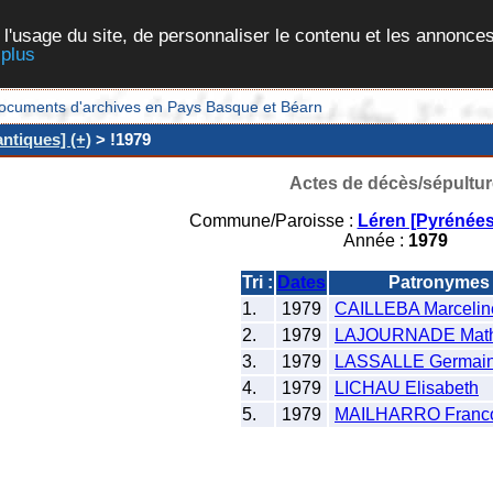
 l'usage du site, de personnaliser le contenu et les annonces
 plus
et documents d'archives en Pays Basque et Béarn
ntiques] (+)
> !1979
Actes de décès/sépultur
Commune/Paroisse :
Léren [Pyrénées
Année :
1979
Tri :
Dates
Patronymes
1.
1979
CAILLEBA Marcelin
2.
1979
LAJOURNADE Math
3.
1979
LASSALLE Germaine
4.
1979
LICHAU Elisabeth
5.
1979
MAILHARRO Franco