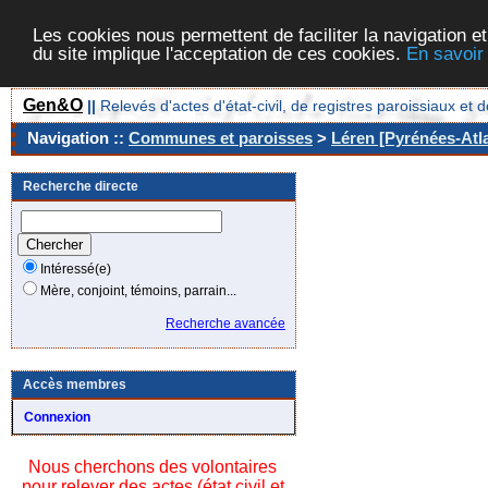
Les cookies nous permettent de faciliter la navigation et
du site implique l'acceptation de ces cookies.
En savoir
Gen&O
||
Relevés d'actes d'état-civil, de registres paroissiaux 
Navigation ::
Communes et paroisses
>
Léren [Pyrénées-Atla
Recherche directe
Intéressé(e)
Mère, conjoint, témoins, parrain...
Recherche avancée
Accès membres
Connexion
Nous cherchons des volontaires
pour relever des actes (état civil et