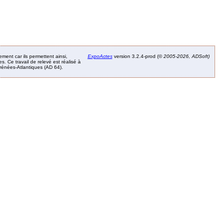
ement car ils permettent ainsi,
ExpoActes
version 3.2.4-prod (©
2005-2026, ADSoft)
. Ce travail de relevé est réalisé à
Pyrénées-Atlantiques (AD 64).