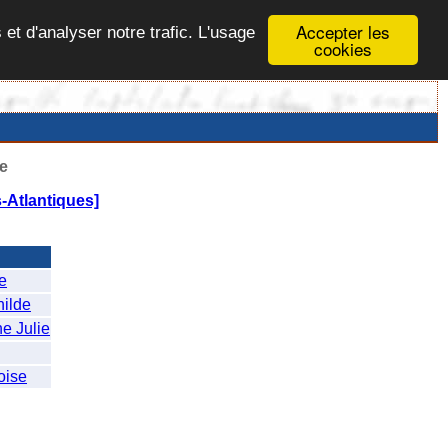
Accepter les
 et d'analyser notre trafic. L'usage
cookies
e
-Atlantiques]
e
ilde
 Julie
ise