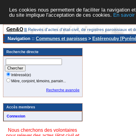
Les cookies nous permettent de faciliter la navigation et
du site implique l'acceptation de ces cookies.
En savoir
Gen&O
||
Relevés d'actes d'état-civil, de registres paroissiaux 
Navigation ::
Communes et paroisses
>
Estérençuby [Pyréné
Recherche directe
Intéressé(e)
Mère, conjoint, témoins, parrain...
Recherche avancée
Accès membres
Connexion
Nous cherchons des volontaires
pour relever des actes (état civil et