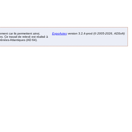
ement car ils permettent ainsi,
ExpoActes
version 3.2.4-prod (©
2005-2026, ADSoft)
. Ce travail de relevé est réalisé à
Pyrénées-Atlantiques (AD 64).