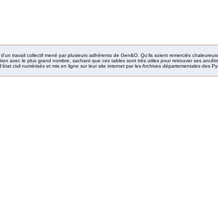
it d’un travail collectif mené par plusieurs adhérents de Gen&O. Qu’ils soient remerciés chaleureus
ion avec le plus grand nombre, sachant que ces tables sont très utiles pour retrouver ses ancêtres
’état civil numérisés et mis en ligne sur leur site internet par les Archives départementales des 