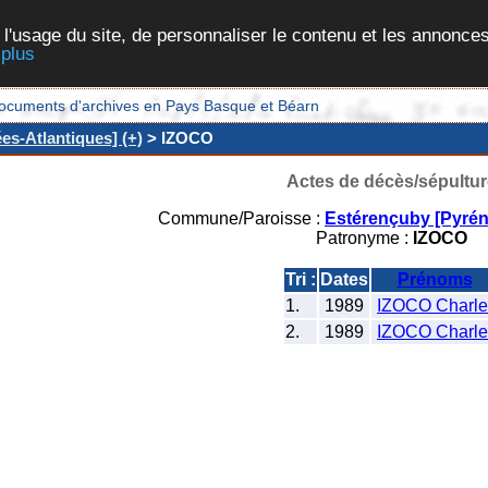
 l'usage du site, de personnaliser le contenu et les annonces
 plus
et documents d'archives en Pays Basque et Béarn
es-Atlantiques] (+)
> IZOCO
Actes de décès/sépultur
Commune/Paroisse :
Estérençuby [Pyrén
Patronyme :
IZOCO
Tri :
Dates
Prénoms
1.
1989
IZOCO Charle
2.
1989
IZOCO Charle