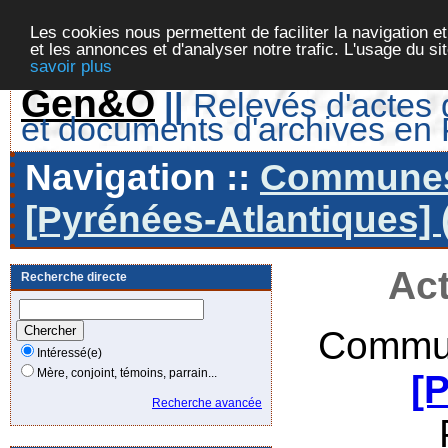
Les cookies nous permettent de faciliter la navigation et
et les annonces et d'analyser notre trafic. L'usage du s
savoir plus
Gen&O
||
Relevés d'actes d
et documents d'archives en
Navigation ::
Communes 
[Pyrénées-Atlantiques] 
Act
Recherche directe
Commun
Intéressé(e)
Mère, conjoint, témoins, parrain...
[
Recherche avancée