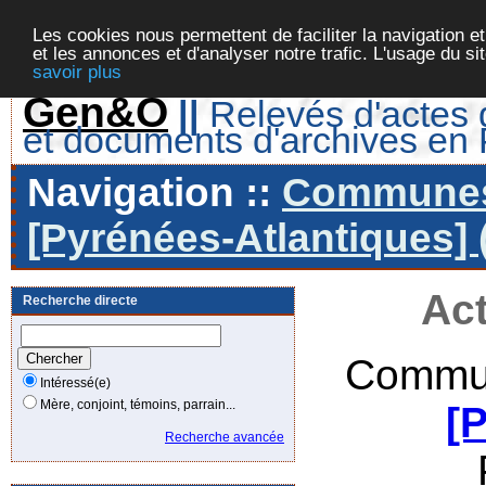
Les cookies nous permettent de faciliter la navigation et
et les annonces et d'analyser notre trafic. L'usage du s
savoir plus
Gen&O
||
Relevés d'actes d
et documents d'archives en
Navigation ::
Communes 
[Pyrénées-Atlantiques] 
Act
Recherche directe
Commun
Intéressé(e)
Mère, conjoint, témoins, parrain...
[
Recherche avancée