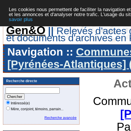
Les cookies nous permettent de faciliter la navigation et
et les annonces et d'analyser notre trafic. L'usage du s
savoir plus
Gen&O
||
Relevés d'actes d
et documents d'archives en
Navigation ::
Communes 
[Pyrénées-Atlantiques] 
Act
Recherche directe
Commun
Intéressé(e)
Mère, conjoint, témoins, parrain...
[
Recherche avancée
Pa