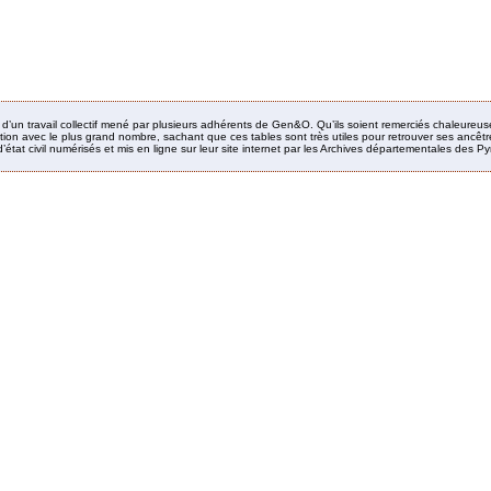
it d’un travail collectif mené par plusieurs adhérents de Gen&O. Qu’ils soient remerciés chaleureus
ion avec le plus grand nombre, sachant que ces tables sont très utiles pour retrouver ses ancêtres
’état civil numérisés et mis en ligne sur leur site internet par les Archives départementales des 