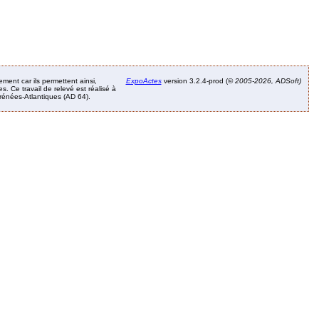
ement car ils permettent ainsi,
ExpoActes
version 3.2.4-prod (©
2005-2026, ADSoft)
. Ce travail de relevé est réalisé à
Pyrénées-Atlantiques (AD 64).