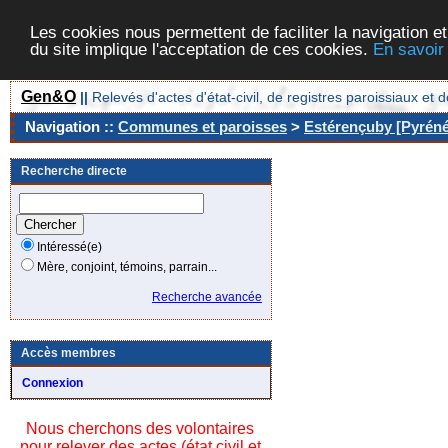
Les cookies nous permettent de faciliter la navigation et
du site implique l'acceptation de ces cookies.
En savoir
Gen&O
||
Relevés d'actes d'état-civil, de registres paroissiaux 
Navigation ::
Communes et paroisses
>
Estérençuby [Pyréné
Recherche directe
Intéressé(e)
Mère, conjoint, témoins, parrain...
Recherche avancée
Accès membres
Connexion
Nous cherchons des volontaires
pour relever des actes (état civil et