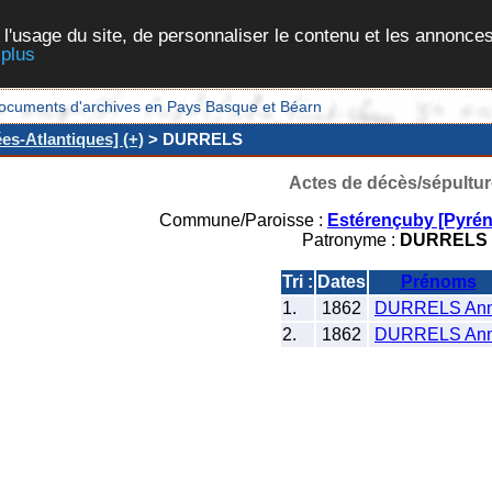
 l'usage du site, de personnaliser le contenu et les annonces
 plus
et documents d'archives en Pays Basque et Béarn
es-Atlantiques] (+)
> DURRELS
Actes de décès/sépultur
Commune/Paroisse :
Estérençuby [Pyrén
Patronyme :
DURRELS
Tri :
Dates
Prénoms
1.
1862
DURRELS An
2.
1862
DURRELS An