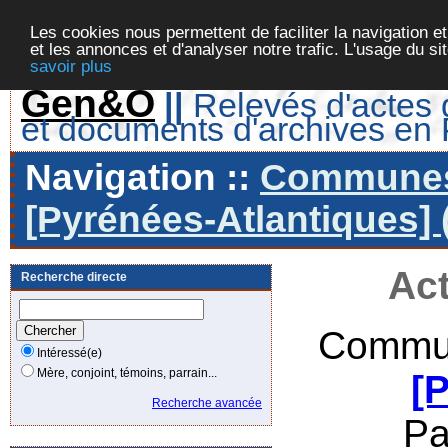
Les cookies nous permettent de faciliter la navigation et
et les annonces et d'analyser notre trafic. L'usage du s
savoir plus
Gen&O
||
Relevés d'actes d
et documents d'archives en
Navigation ::
Communes 
[Pyrénées-Atlantiques] 
Act
Recherche directe
Commun
Intéressé(e)
Mère, conjoint, témoins, parrain...
[
Recherche avancée
Pa