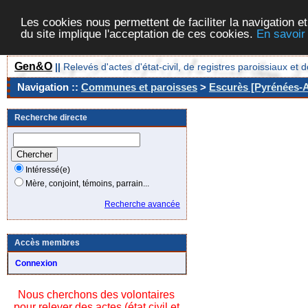
Les cookies nous permettent de faciliter la navigation et
du site implique l'acceptation de ces cookies.
En savoir
Gen&O
||
Relevés d'actes d'état-civil, de registres paroissiaux 
Navigation ::
Communes et paroisses
>
Escurès [Pyrénées-At
Recherche directe
Intéressé(e)
Mère, conjoint, témoins, parrain...
Recherche avancée
Accès membres
Connexion
Nous cherchons des volontaires
pour relever des actes (état civil et