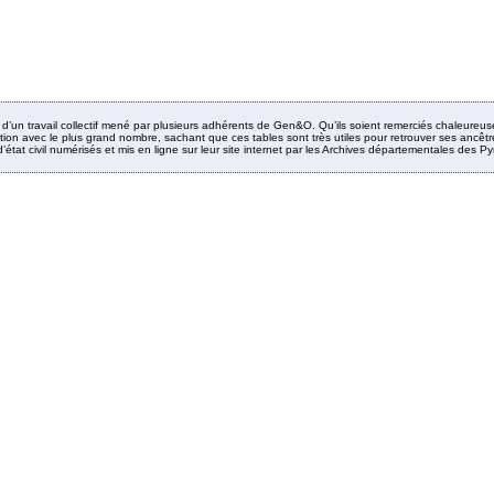
it d’un travail collectif mené par plusieurs adhérents de Gen&O. Qu’ils soient remerciés chaleureus
ion avec le plus grand nombre, sachant que ces tables sont très utiles pour retrouver ses ancêtres
’état civil numérisés et mis en ligne sur leur site internet par les Archives départementales des 