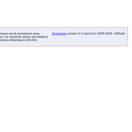
ement car ils permettent ainsi,
ExpoActes
version 3.2.4-prod (©
2005-2026, ADSoft)
. Ce travail de relevé est réalisé à
Pyrénées-Atlantiques (AD 64).