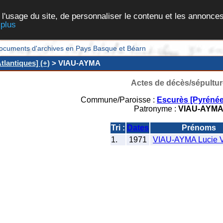
 l'usage du site, de personnaliser le contenu et les annonces
 plus
et documents d'archives en Pays Basque et Béarn
lantiques] (+)
> VIAU-AYMA
Actes de décès/sépultur
Commune/Paroisse :
Escurès [Pyrénée
Patronyme :
VIAU-AYM
Tri :
Dates
Prénoms
1.
1971
VIAU-AYMA Lucie Vi