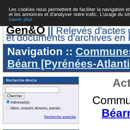
Les cookies nous permettent de faciliter la navigation et
et les annonces et d'analyser notre trafic. L'usage du s
savoir plus
Gen&O
||
Relevés d'actes d
et documents d'archives en
Navigation ::
Communes 
Béarn [Pyrénées-Atlanti
Act
Recherche directe
Commun
Intéressé(e)
Mère, conjoint, témoins, parrain...
Béar
Recherche avancée