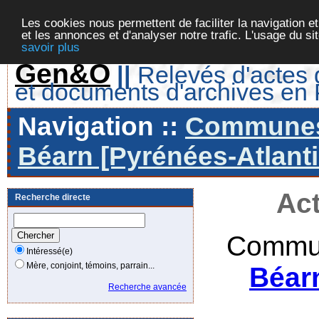
Les cookies nous permettent de faciliter la navigation et
et les annonces et d'analyser notre trafic. L'usage du s
savoir plus
Gen&O
||
Relevés d'actes d
et documents d'archives en
Navigation ::
Communes 
Béarn [Pyrénées-Atlanti
Act
Recherche directe
Commun
Intéressé(e)
Mère, conjoint, témoins, parrain...
Béar
Recherche avancée