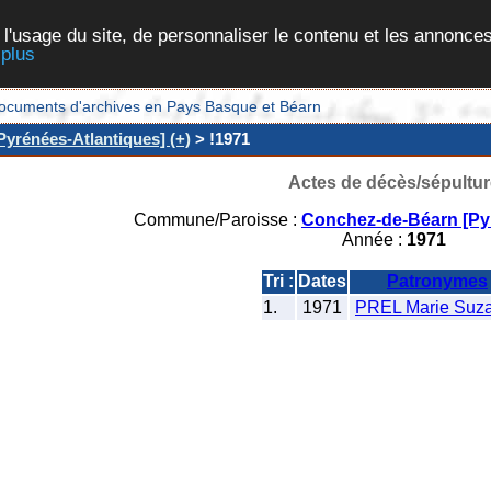
 l'usage du site, de personnaliser le contenu et les annonces
 plus
et documents d'archives en Pays Basque et Béarn
yrénées-Atlantiques] (+)
> !1971
Actes de décès/sépultur
Commune/Paroisse :
Conchez-de-Béarn [Pyr
Année :
1971
Tri :
Dates
Patronymes
1.
1971
PREL Marie Suz