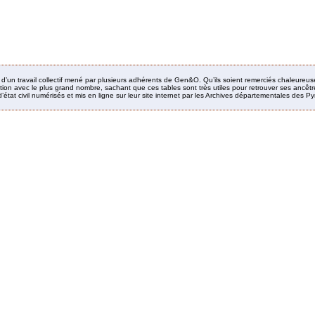
it d’un travail collectif mené par plusieurs adhérents de Gen&O. Qu’ils soient remerciés chaleureus
ion avec le plus grand nombre, sachant que ces tables sont très utiles pour retrouver ses ancêtres
’état civil numérisés et mis en ligne sur leur site internet par les Archives départementales des 