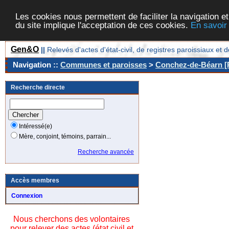
Les cookies nous permettent de faciliter la navigation et
du site implique l'acceptation de ces cookies.
En savoir
Gen&O
||
Relevés d'actes d'état-civil, de registres paroissiaux 
Navigation ::
Communes et paroisses
>
Conchez-de-Béarn [P
Recherche directe
Intéressé(e)
Mère, conjoint, témoins, parrain...
Recherche avancée
Accès membres
Connexion
Nous cherchons des volontaires
pour relever des actes (état civil et