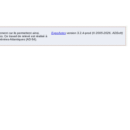
ement car ils permettent ainsi,
ExpoActes
version 3.2.4-prod (©
2005-2026, ADSoft)
. Ce travail de relevé est réalisé à
Pyrénées-Atlantiques (AD 64).