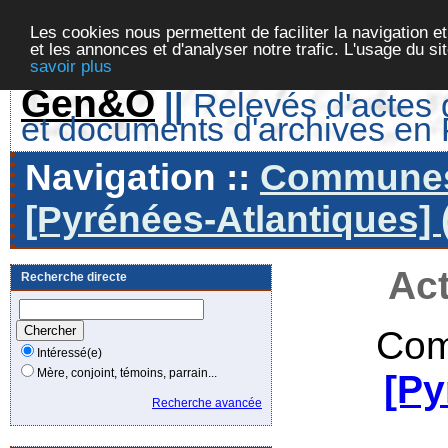
Les cookies nous permettent de faciliter la navigation et
et les annonces et d'analyser notre trafic. L'usage du s
savoir plus
Gen&O
||
Relevés d'actes d
et documents d'archives en
Navigation ::
Communes 
[Pyrénées-Atlantiques] 
Act
Recherche directe
Com
Intéressé(e)
Mère, conjoint, témoins, parrain...
[Py
Recherche avancée