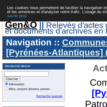
Les cookies nous permettent de faciliter la navigation et
et les annonces et d'analyser notre trafic. L'usage du s
savoir plus
Gen&O
||
Relevés d'actes d
et documents d'archives en
Navigation ::
Communes 
[Pyrénées-Atlantiques] 
Act
Recherche directe
Com
Intéressé(e)
Mère, conjoint, témoins, parrain...
[Py
Recherche avancée
Patr