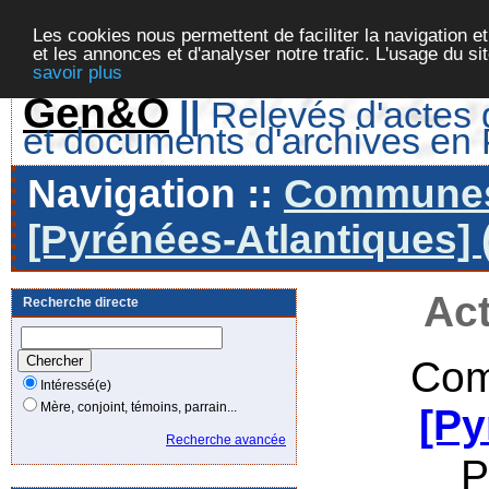
Les cookies nous permettent de faciliter la navigation et
et les annonces et d'analyser notre trafic. L'usage du s
savoir plus
Gen&O
||
Relevés d'actes d
et documents d'archives en
Navigation ::
Communes 
[Pyrénées-Atlantiques] 
Act
Recherche directe
Com
Intéressé(e)
Mère, conjoint, témoins, parrain...
[Py
Recherche avancée
P