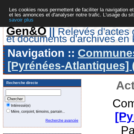
Les cookies nous permettent de faciliter la navigation et
et les annonces et d'analyser notre trafic. L'usage du s
savoir plus
Gen&O
||
Relevés d'actes d
et documents d'archives en
Navigation ::
Communes 
[Pyrénées-Atlantiques] 
Act
Recherche directe
Com
Intéressé(e)
Mère, conjoint, témoins, parrain...
[Py
Recherche avancée
Pa